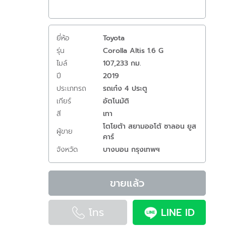
ยี่ห้อ
Toyota
รุ่น
Corolla Altis 1.6 G
ไมล์
107,233 กม.
ปี
2019
ประเภทรถ
รถเก๋ง 4 ประตู
เกียร์
อัตโนมัติ
สี
เทา
โตโยต้า สยามออโต้ ซาลอน ยูส
ผู้ขาย
คาร์
จังหวัด
บางบอน กรุงเทพฯ
ขายแล้ว
โทร
LINE ID