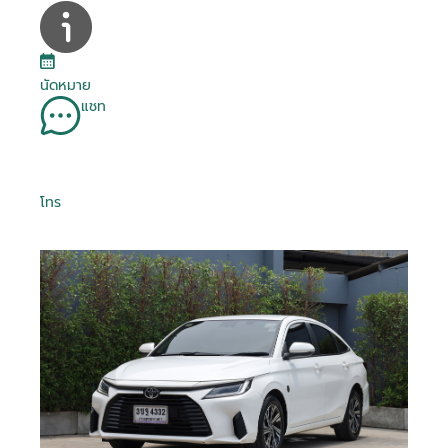
นัดหมาย
แชท
โทร