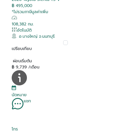
฿ 495,000
*ไม่รวมภาษีมูลค่าเพิ่ม
108,382 กม.
อัตโนมัติ
อ.บางใหญ่ จ.นนทบุรี
เปรียบเทียบ
ผ่อนเริ่มต้น
฿ 9,739 /เดือน
นัดหมาย
แชท
โทร