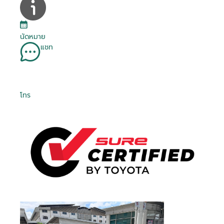
นัดหมาย
แชท
โทร