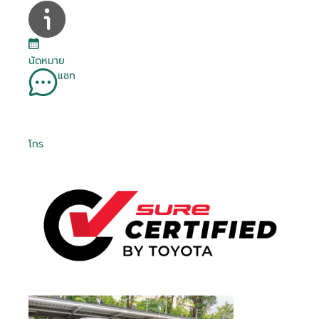
นัดหมาย
แชท
โทร