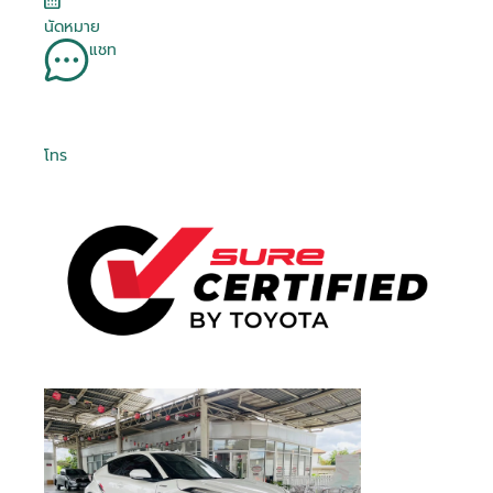
นัดหมาย
แชท
โทร