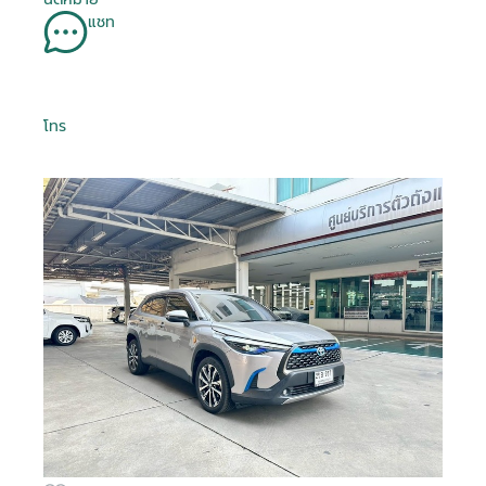
แชท
โทร