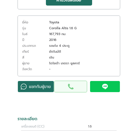
คำนวณสินเชื่อ
ยี่ห้อ
Toyota
รุ่น
Corolla Altis 1.6 G
ไมล์
167,793 กม.
ปี
2016
ประเภทรถ
รถเก๋ง 4 ประตู
เกียร์
อัตโนมัติ
สี
เงิน
ผู้ขาย
โตโยต้า เภตรา ยูสคาร์
จังหวัด
-
แชทกับผู้ขาย
รายละเอียด
เครื่องยนต์ (CC)
1.6