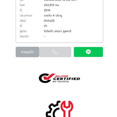
ไมล์
242,813 กม.
ปี
2014
ประเภทรถ
รถเก๋ง 4 ประตู
เกียร์
อัตโนมัติ
สี
ดำ
ผู้ขาย
โตโยต้า เภตรา ยูสคาร์
จังหวัด
-
ขายแล้ว