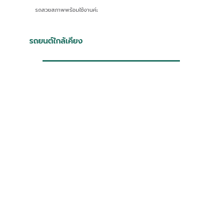
รถสวยสภาพพร้อมใช้งานค่ะ
รถยนต์ใกล้เคียง