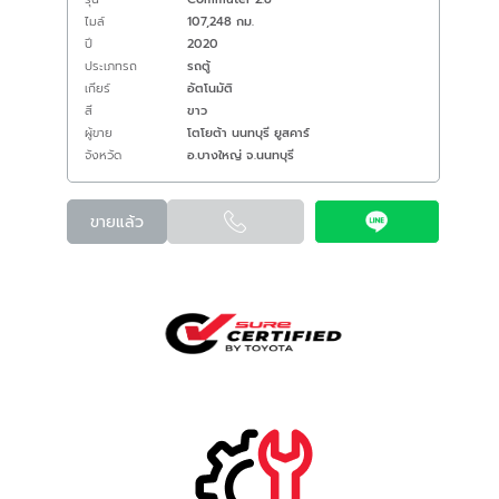
ไมล์
107,248 กม.
ปี
2020
ประเภทรถ
รถตู้
เกียร์
อัตโนมัติ
สี
ขาว
ผู้ขาย
โตโยต้า นนทบุรี ยูสคาร์
จังหวัด
อ.บางใหญ่ จ.นนทบุรี
ขายแล้ว