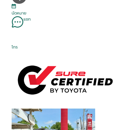
นัดหมาย
แชท
โทร