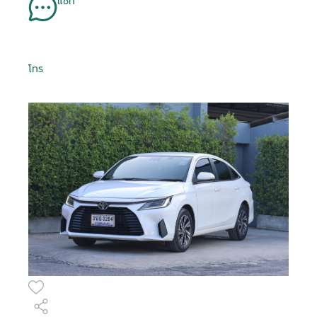
แชท
โทร