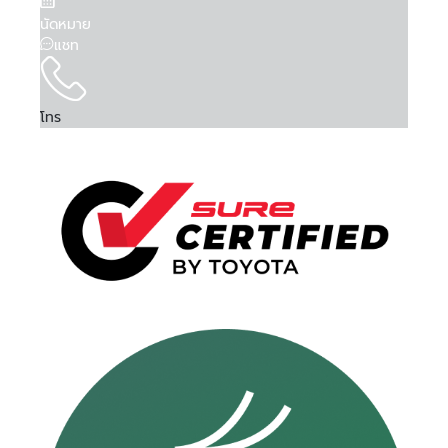
นัดหมาย
แชท
โทร