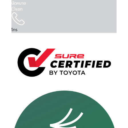
นัดหมาย
แชท
โทร