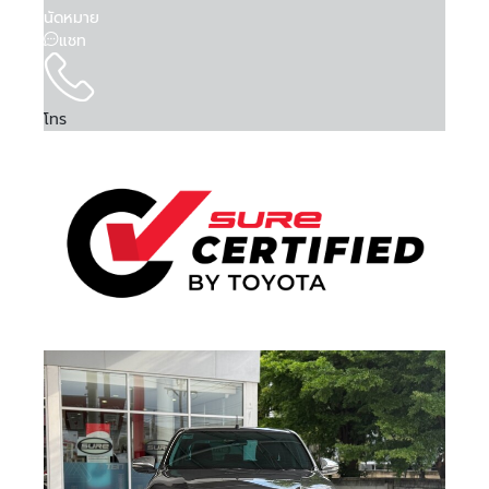
นัดหมาย
แชท
โทร