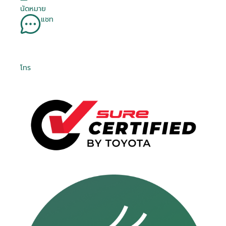
นัดหมาย
แชท
โทร