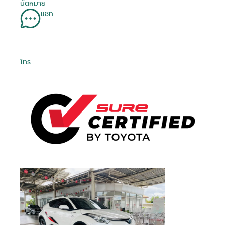
นัดหมาย
แชท
โทร