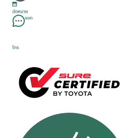
นัดหมาย
แชท
โทร