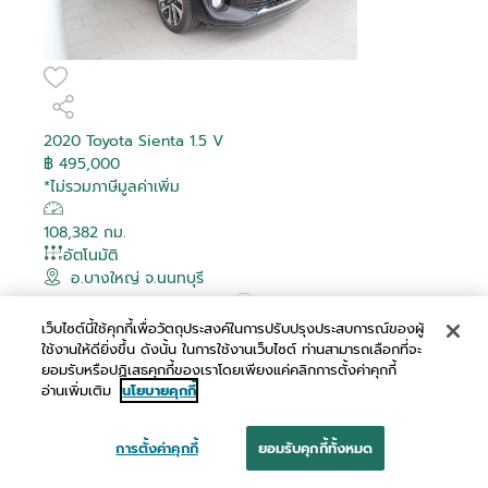
2020 Toyota Sienta 1.5 V
฿ 495,000
*ไม่รวมภาษีมูลค่าเพิ่ม
108,382 กม.
อัตโนมัติ
อ.บางใหญ่ จ.นนทบุรี
เปรียบเทียบ
เว็บไซต์นี้ใช้คุกกี้เพื่อวัตถุประสงค์ในการปรับปรุงประสบการณ์ของผู้
ใช้งานให้ดียิ่งขึ้น ดังนั้น ในการใช้งานเว็บไซต์ ท่านสามารถเลือกที่จะ
ผ่อนเริ่มต้น
ยอมรับหรือปฏิเสธคุกกี้ของเราโดยเพียงแค่คลิกการตั้งค่าคุกกี้
อ่านเพิ่มเติม
นโยบายคุกกี้
฿ 9,739 /เดือน
การตั้งค่าคุกกี้
ยอมรับคุกกี้ทั้งหมด