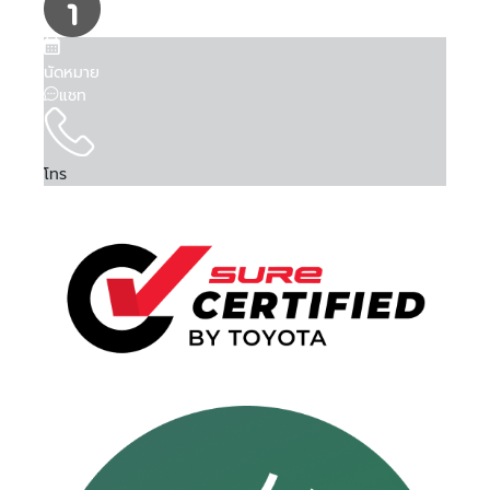
นัดหมาย
แชท
โทร