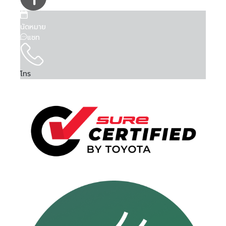
นัดหมาย
แชท
โทร