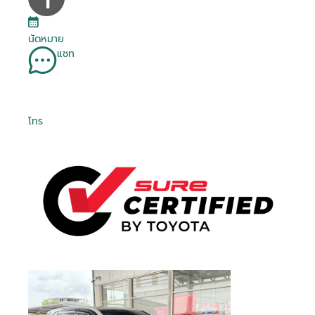
นัดหมาย
แชท
โทร