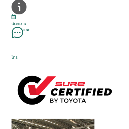
นัดหมาย
แชท
โทร