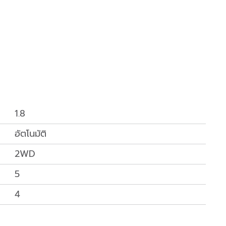
1.8
อัตโนมัติ
2WD
5
4