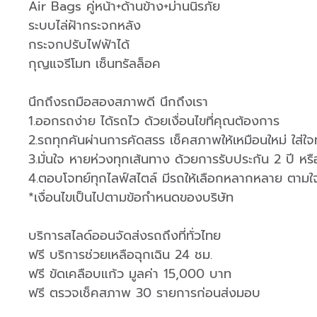
Air Bags คู่หน้า+ด้านข้าง+ม่านนิรภัย
ระบบไล่ฝ้ากระจกหลัง
กระจกปรับไฟฟ้าได้
กุญแจรีโมท เซ็นทรัลล็อค
นึกถึงรถมือสองสภาพดี นึกถึงเรา ⠀⠀⠀⠀⠀⠀⠀⠀⠀
1.ออกรถง่าย ได้รถไว ด้วยเงื่อนไขที่คุณต้องการ
2.รถทุกคันผ่านการคัดสรร เช็คสภาพให้เหมือนใหม่ ใส่ใจ
3.มั่นใจ หายห่วงทุกเส้นทาง ด้วยการรับประกัน 2 ปี ห
4.ตอบโจทย์ทุกไลฟ์สไตล์ มีรถให้เลือกหลากหลาย ตามใ
*เงื่อนไขเป็นไปตามข้อกำหนดของบริษัท
บริการสไลด์ออนจัดส่งรถถึงที่ทั่วไทย
ฟรี บริการช่วยเหลือฉุกเฉิน 24 ชม.
ฟรี ขัดเคลือบแก้ว มูลค่า 15,000 บาท
ฟรี ตรวจเช็คสภาพ 30 รายการก่อนส่งมอบ