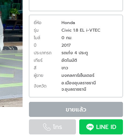
ยี่ห้อ
Honda
รุ่น
Civic 1.8 EL i-VTEC
ไมล์
0 กม.
ปี
2017
ประเภทรถ
รถเก๋ง 4 ประตู
เกียร์
อัตโนมัติ
สี
ขาว
ผู้ขาย
มงคลคาร์เซ็นเตอร์
อ.เมืองอุบลราชธานี
จังหวัด
จ.อุบลราชธานี
ขายแล้ว
โทร
LINE ID