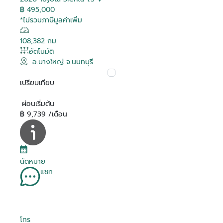
฿ 495,000
*ไม่รวมภาษีมูลค่าเพิ่ม
108,382 กม.
อัตโนมัติ
อ.บางใหญ่ จ.นนทบุรี
เปรียบเทียบ
ผ่อนเริ่มต้น
฿ 9,739 /เดือน
นัดหมาย
แชท
โทร