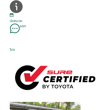
นัดหมาย
แชท
โทร