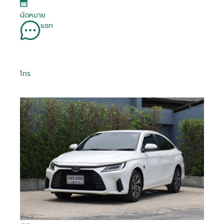
นัดหมาย
แชท
โทร