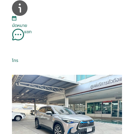
นัดหมาย
แชท
โทร