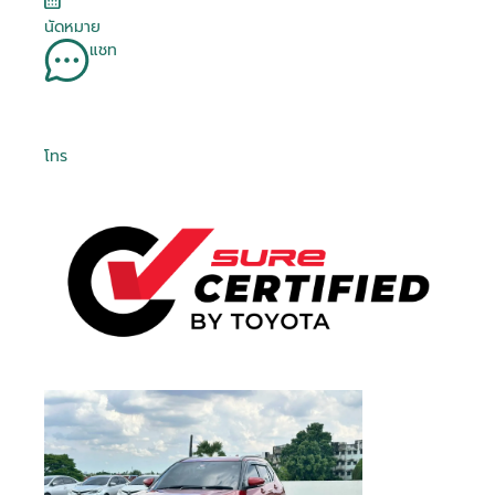
นัดหมาย
แชท
โทร