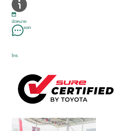
นัดหมาย
แชท
โทร